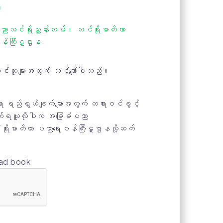
း
ာသင်ရိုးညွှန်းတမ်း၊ သင်ရိုးမာတိကာ
န်ကြီးဋ္ဌာန
ာင်းသူများအတွက် သင့်လျော်ပါသည်။
ရာ ရည်ရွယ်ချက်များအတွက် တရားဝင်ခွင့်
ျက်ရယူလိုပါက အခြေခံပညာ
်ရိုးမာတိကာ ပညာရေးဝန်ကြီးဋ္ဌာနသို့ဆက်
oad book