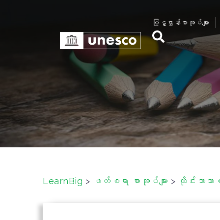
S
k
ပြဋ္ဌာန်းစာအုပ်များ
i
p
t
o
c
o
n
t
e
n
t
LearnBig
>
ဖတ်စရာ စာအုပ်များ
>
ထိုင်းဘာသာ