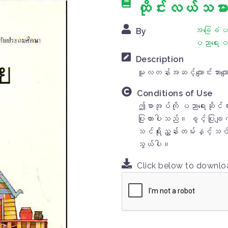
ထိုင်းလယ်သမာ
အခြေခံပည
By
ပညာရေးဝ
Description
မူလတန်းအဆင့်ကျောင်းသားကျေ
Conditions of Use
ဤစာအုပ်ကို ပညာရေးဆိုင်
ပြုထားပါသည်။ ခွင့်ပြုခ
သင်ရိုးညွှန်းတမ်းနှင့်သင
သွယ်ပါ။
Click below to downl