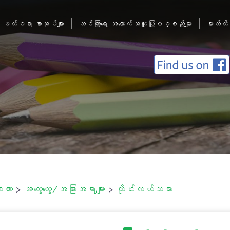
ဖတ်စရာ စာအုပ်များ
သင်ကြားရေး အထောက်အကူပြုပစ္စည်းများ
မာလ်တီ
စကား
>
အထွေထွေ/အခြားအရာများ
>
ထိုင်းလယ်သမား