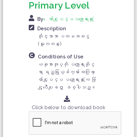
Primary Level
By
ေက်ာင္းျပင္ပပညာေရးရံုး
Description
ထိုင္းဘာသာ ပထမအဆင့္
(မူလတန္း)
Conditions of Use
ယခုစာအုပ္ကို ပညာေရးဆိုင္
ရာ ရည္ရြယ္ခ်က္မ်ားအတြက္ ေ
က်ာင္းျပင္ပ ပညာေရးရံုးက ခြ
င့္ျပဳေပးျခင္း ျဖစ္ပါသည္။
Click below to download book