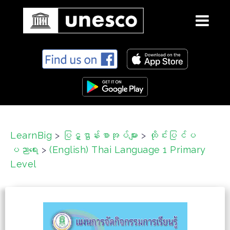
S
k
i
p
t
o
c
LearnBig
>
ပြဋ္ဌာန်းစာအုပ်များ
>
ထိုင်းပြင်ပ
o
ပညာရေး
>
(English) Thai Language 1 Primary
n
t
Level
e
n
t