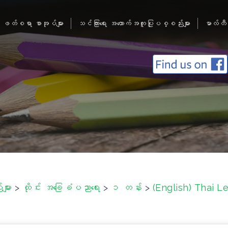
ဖတ်စရာ စာအုပ်များ
သင်ကြားရေး အထောက်အကူပြုပစ္စည်းများ
မာလ်တီ
ျား
>
ထိုင်း အခြေခံပညာရေး
>
၁ တန်း
>
(English) Thai L