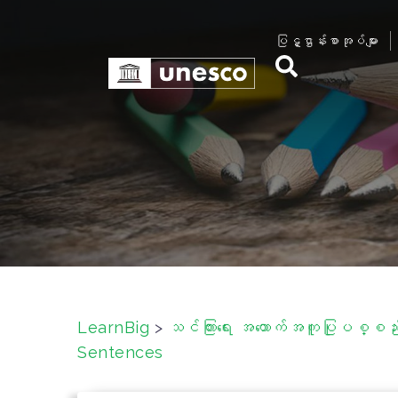
S
k
ပြဋ္ဌာန်းစာအုပ်များ
i
p
t
o
c
o
n
t
e
n
t
LearnBig
>
သင်ကြားရေး အထောက်အကူပြုပစ္စည်းမ
Sentences