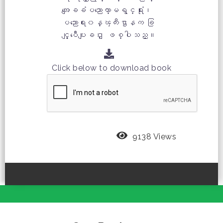
အေျခခံပညာေကာ္မရွင္ရံုး၊
ပညာေရး၀န္ၾကီးဌာနက ခြ
င့္ျပဳေပးျခင္း ျဖစ္ပါသည္။
Click below to download book
9138 Views