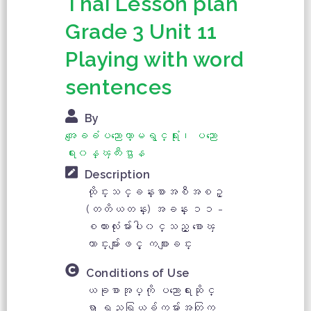
Thai Lesson plan
Grade 3 Unit 11
Playing with word
sentences
By
အေျခခံပညာေကာ္မရွင္ရံုး၊ ပညာေ
ရး၀န္ၾကီးဌာန
Description
ထိုင္းသင္ခန္းစာအစီအစဥ္
(တတိယတန္း) အခန္း ၁၁ -
စကားလံုးမ်ားပါ၀င္သည့္ စာေၾ
ကာင္းမ်ားျဖင့္ ကစားျခင္း
Conditions of Use
ယခုစာအုပ္ကို ပညာေရးဆိုင္
ရာ ရည္ရြယ္ခ်က္မ်ားအတြက္