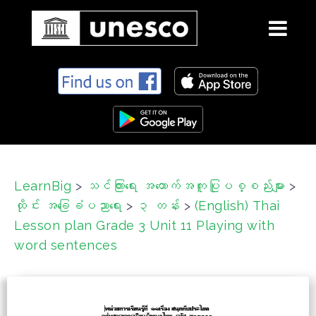
S
k
i
p
t
o
c
LearnBig
>
သင်ကြားရေး အထောက်အကူပြုပစ္စည်းများ
>
o
ထိုင်း အခြေခံပညာရေး
>
၃ တန်း
>
(English) Thai
n
t
Lesson plan Grade 3 Unit 11 Playing with
e
word sentences
n
t