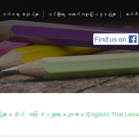
ဖတ်စရာ စာအုပ်များ
သင်ကြားရေး အထောက်အကူပြုပစ္စည်းများ
မာလ်တီ
ျား
>
ထိုင်း အခြေခံပညာရေး
>
အျခား
>
(English) Thai Les