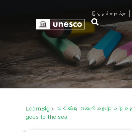
S
k
ပြဋ္ဌာန်းစာအုပ်များ
i
p
t
o
c
o
n
t
e
n
t
LearnBig
>
သင်ကြားရေး အထောက်အကူပြုပစ္စည်းမ
goes to the sea