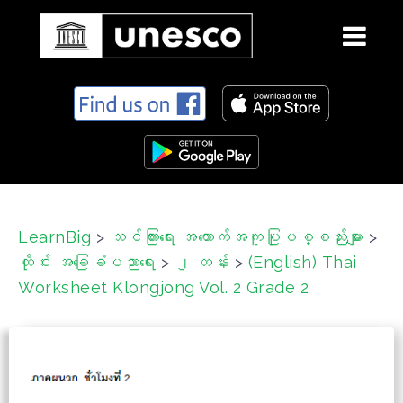
S
k
i
p
t
o
c
LearnBig
>
သင်ကြားရေး အထောက်အကူပြုပစ္စည်းများ
>
o
ထိုင်း အခြေခံပညာရေး
>
၂ တန်း
>
(English) Thai
n
t
Worksheet Klongjong Vol. 2 Grade 2
e
n
t