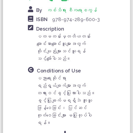
By
ကစ်သိရား စီကရောစကွန်
ISBN
978-974-289-600-3
Description
ပထမတန်းမှတတိယတန်း
ကျောင်းသားကျောင်းသူများအတွက်
ထိုင်းဗျည်းများသင်ယူရန်
သင့်လျော်ပါသည်။
Conditions of Use
ပညာရေးဆိုင်ရာ
ရည်ရွယ်ချက်များအတွက်
တရားဝင်ခွင့်ပြုထားပါသည်။
ခွင့်ပြုချက်မရရှိဘဲ ကူးယူ
ဖြန့်ဝေခြင်း၊ ပြင်ဆင်
ထုတ်ဝေခြင်းများ မပြုလုပ်ပါ
ရန်။