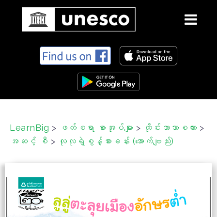
S
k
i
p
t
o
c
LearnBig
>
ဖတ်စရာ စာအုပ်များ
>
ထိုင်းဘာသာစကား
>
o
အဆင့် စီ
>
လုလုရဲ့စွန့်စားခန်း (အောက်ဗျည်း)
n
t
e
n
t