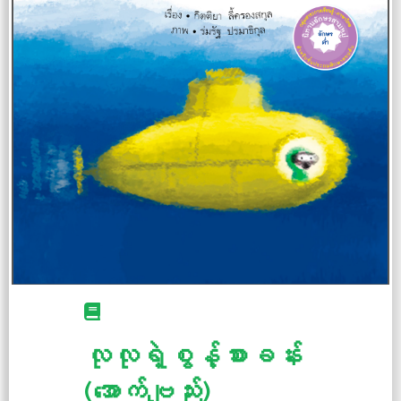
လုလုရဲ့စွန့်စားခန်း
(အောက်ဗျည်း)