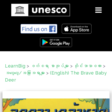
S
k
i
p
t
o
c
LearnBig
>
ဖတ်စရာ စာအုပ်များ
>
ထိုင်းဘာသာစကား
>
o
အထွေထွေ/အခြားအရာများ
>
(English) The Brave Baby
n
t
Deer
e
n
t