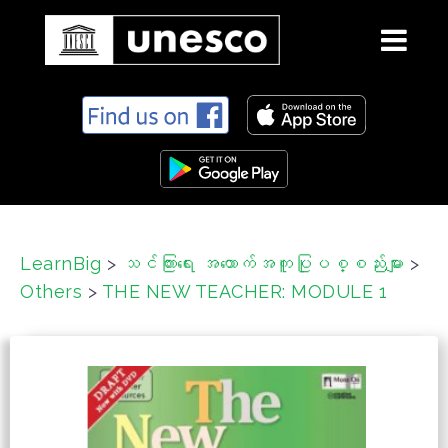
S
k
i
p
t
o
c
LearnBig
>
သင်ကြားရေး အထောက်အကူပြုပစ္စည်းများ
>
o
Others
>
THE NEW TEACHER: MODULE 1
n
t
e
n
t