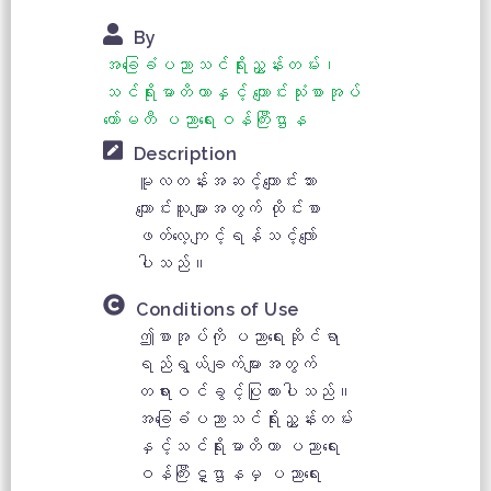
By
အခြေခံပညာသင်ရိုးညွှန်းတမ်း၊
သင်ရိုးမာတိကာနှင့် ကျောင်းသုံးစာအုပ်
ကော်မတီ ပညာရေးဝန်ကြီးဌာန
Description
မူလတန်းအဆင့်ကျောင်းသား
ကျောင်းသူများအတွက် ထိုင်းစာ
ဖတ်လေ့ကျင့်ရန်သင့်လျော်
ပါသည်။
Conditions of Use
ဤစာအုပ်ကို ပညာရေးဆိုင်ရာ
ရည်ရွယ်ချက်များအတွက်
တရားဝင်ခွင့်ပြုထားပါသည်။
အခြေခံပညာသင်ရိုးညွှန်းတမ်း
နှင့်သင်ရိုးမာတိကာ ပညာရေး
ဝန်ကြီးဋ္ဌာနမှ ပညာရေး