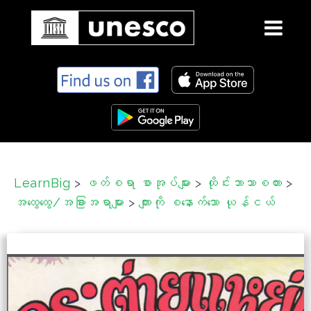
S
k
i
p
t
o
c
LearnBig
>
ဖတ်စရာ စာအုပ်များ
>
ထိုင်းဘာသာစကား
>
o
အထွေထွေ/အခြားအရာများ
>
ကျားကို စနောက်သော ယုန်ငယ်
n
t
e
n
t