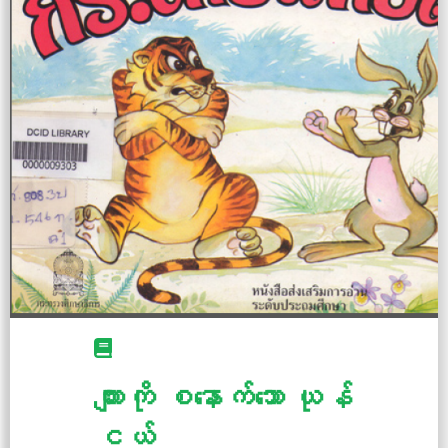
ကျားကို စနောက်သော ယုန်
ငယ်