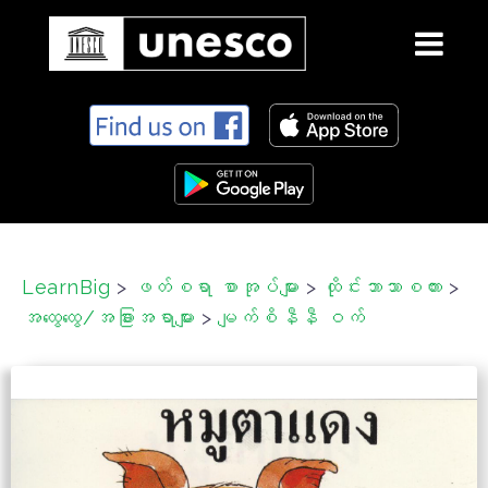
S
k
i
p
t
o
c
LearnBig
>
ဖတ်စရာ စာအုပ်များ
>
ထိုင်းဘာသာစကား
>
o
အထွေထွေ/အခြားအရာများ
>
မျက်စိနီနီ ဝက်
n
t
e
n
t