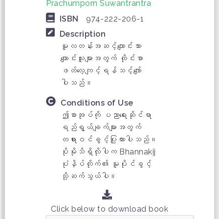
Prachumporn Suwantrantra
ISBN
974-222-206-1
Description
မူလတန်းအဆင့်ကျောင်းသား
ကျောင်းသူများအတွက် ထိုင်းစာ
ဖတ်လေ့ကျင့်ရန်သင့်လျော်
ပါသည်။
Conditions of Use
ဤစာအုပ်ကို ပညာရေးဆိုင်ရာ
ရည်ရွယ်ချက်များအတွက်
တရားဝင်ခွင့်ပြုထားပါသည်။
ပိုမိုသိရှိလိုပါက Bhannakij
ပုံနှိပ်တိုက်၏ မူပိုင်ခွင့်
သို့ဆက်သွယ်ပါ။
Click below to download book