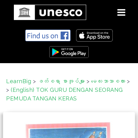
S
k
i
p
t
o
c
LearnBig
>
ဖတ်စရာ စာအုပ်များ
>
မေလးဘာသာစကား
>
o
>
(English) TOK GURU DENGAN SEORANG
n
t
PEMUDA TANGAN KERAS
e
n
t