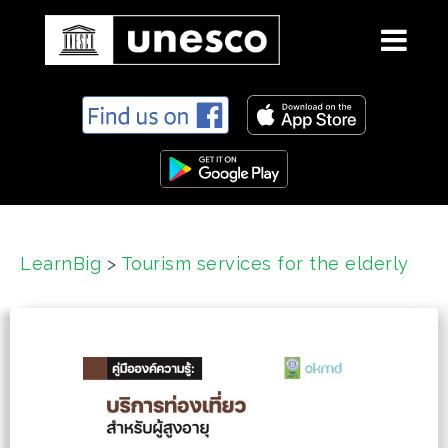
S
k
i
p
t
o
c
LearnBig
>
Tourism services for the elderly
o
n
t
e
n
t