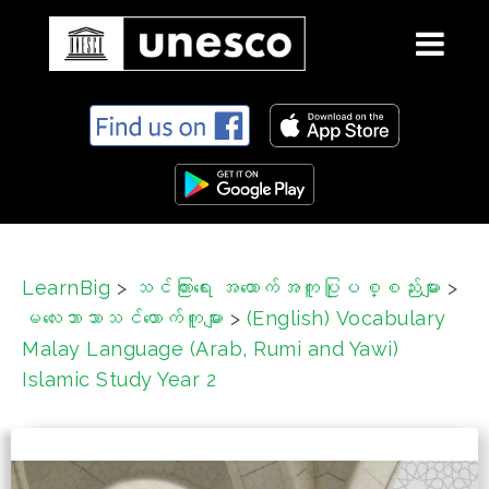
S
k
i
p
t
o
c
LearnBig
>
သင်ကြားရေး အထောက်အကူပြုပစ္စည်းများ
>
o
မလေးဘာသာသင်ထောက်ကူများ
>
(English) Vocabulary
n
t
Malay Language (Arab, Rumi and Yawi)
e
Islamic Study Year 2
n
t