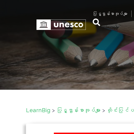
S
k
ပြဋ္ဌာန်းစာအုပ်များ
i
p
t
o
c
o
n
t
e
n
t
LearnBig
>
ပြဋ္ဌာန်းစာအုပ်များ
>
ထိုင်းပြင်