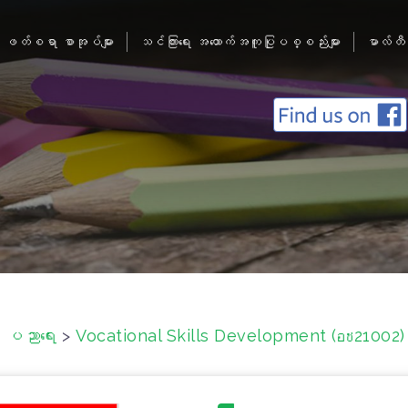
ဖတ်စရာ စာအုပ်များ
သင်ကြားရေး အထောက်အကူပြုပစ္စည်းများ
မာလ်တီ
ပ ပညာရေး
>
Vocational Skills Development (อช21002) 