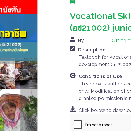
Vocational Sk
(อช21002) juni
By
Office 
Description
Textbook for vocationa
development (อช21002)
Conditions of Use
This book is authorize
only. Modification of c
granted permission is 
Click below to downl