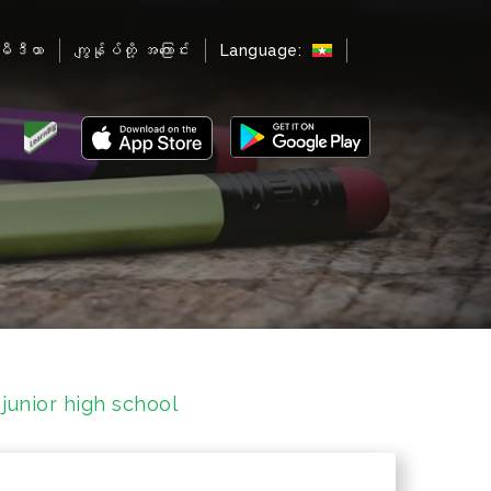
မီဒီယာ
ကျွန်ုပ်တို့ အကြောင်း
Language:
junior high school