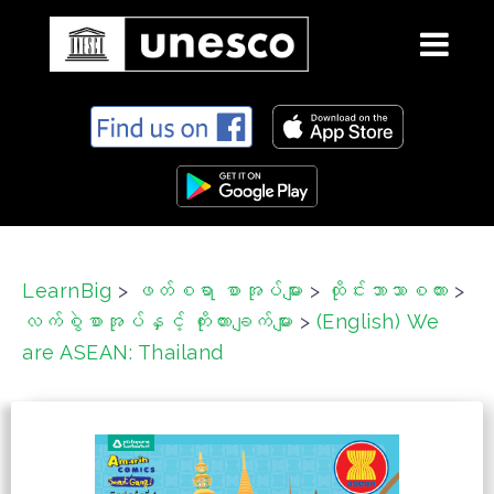
S
k
i
p
t
o
c
LearnBig
>
ဖတ်စရာ စာအုပ်များ
>
ထိုင်းဘာသာစကား
>
o
လက်စွဲစာအုပ်နှင့် ကိုးကားချက်များ
>
(English) We
n
t
are ASEAN: Thailand
e
n
t