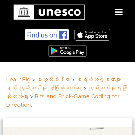
S
k
i
p
t
o
c
LearnBig
>
မာလ္တီမီဒီယာ
>
စရိုက်လက္ခဏာများ
o
နှင့် ကျွမ်းကျင်မှု ဖွံ့ဖြိုးတိုးတက်ရေး
>
ကျွမ်းကျင်မှုဖွံ့ဖြိုး
n
t
တိုးတက်ရေး
>
Bits and Brick-Game Coding for
e
Direction.
n
t