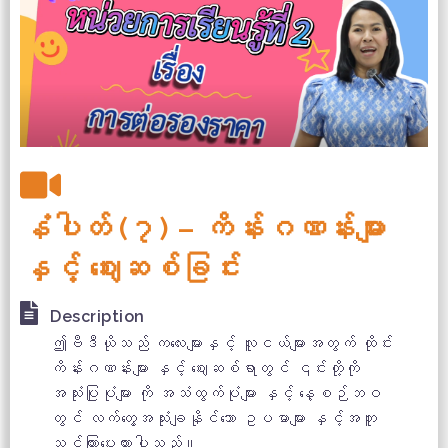
နံပါတ် (၇) – ကိန်းဂဏန်းများ
နှင့် ဈေးဆစ်ခြင်း
Description
ဤဗီဒီယိုသည် ကလေးများနှင့် လူငယ်များအတွက် ထိုင်း
ကိန်းဂဏန်းများ နှင့် ဈေးဆစ်ရာတွင် ၎င်းတို့ကို
အသုံးပြုပုံများ ကို အသံထွက်ပုံများ နှင့် နေ့စဉ်ဘဝ
တွင် လက်တွေ့အသုံးချနိုင်သော ဥပမာများ နှင့်အတူ
သင်ကြားပေးထားပါသည်။