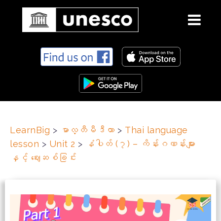
S
k
i
p
t
o
c
LearnBig
>
မာလ္တီမီဒီယာ
>
Thai language
o
lesson
>
Unit 2
>
နံပါတ် (၇) – ကိန်းဂဏန်းများ
n
t
နှင့် ဈေးဆစ်ခြင်း
e
n
t