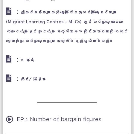
:
ဤသင်ခန်းစာများသည် ရွှေ့ပြောင်းပညာသင်ကြားရေးစင်တာများ
(Migrant Learning Centres – MLCs) တွင် သင်ယူလေ့လာနေသော
ကလေးငယ်များနှင့် လူငယ်များ အတွက်သာမက ထိုင်းဘာသာစကားကို စတင်
လေ့လာလိုသူ သင်ယူလေ့လာသူများ အတွက်ပါ ရည်ရွယ်ထားပါသည်။
:
၁ နာရီ
:
ထိုင်း/ မြန်မာ
EP 1 Number of bargain figures