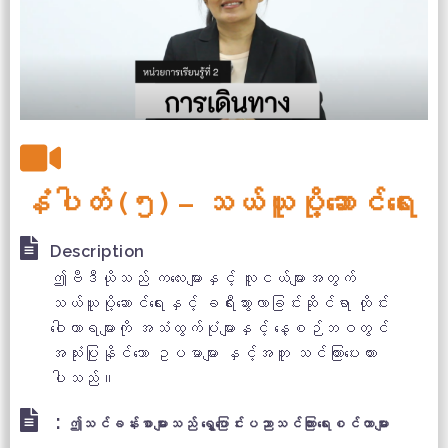
နံပါတ် (၅) – သယ်ယူပို့ဆောင်ရေး
Description
ဤဗီဒီယိုသည် ကလေးများနှင့် လူငယ်များအတွက်
သယ်ယူပို့ဆောင်ရေးနှင့် ခရီးသွားလာခြင်းဆိုင်ရာ ထိုင်း
ဝေါဟာရများကို အသံထွက်ပုံများနှင့် နေ့စဉ်ဘဝတွင်
အသုံးပြုနိုင်သော ဥပမာများ နှင့်အတူ သင်ကြားပေးထား
ပါသည်။
:
ဤသင်ခန်းစာများသည် ရွှေ့ပြောင်းပညာသင်ကြားရေးစင်တာများ