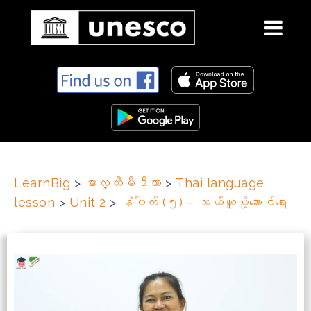
S
k
i
p
t
o
c
LearnBig
>
မာလ္တီမီဒီယာ
>
Thai language
o
lesson
>
Unit 2
>
နံပါတ် (၅) – သယ်ယူပို့ဆောင်ရေး
n
t
e
n
t