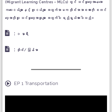
(Migrant Learning Centres – MLCs) တွင် သင်ယူလေ့လာနေသော
ကလေးငယ်များနှင့် လူငယ်များ အတွက်သာမက ထိုင်းဘာသာစကားကို စတင်
လေ့လာလိုသူ သင်ယူလေ့လာသူများ အတွက်ပါ ရည်ရွယ်ထားပါသည်။
:
၁ နာရီ
:
ထိုင်း/ မြန်မာ
EP 1 Transportation