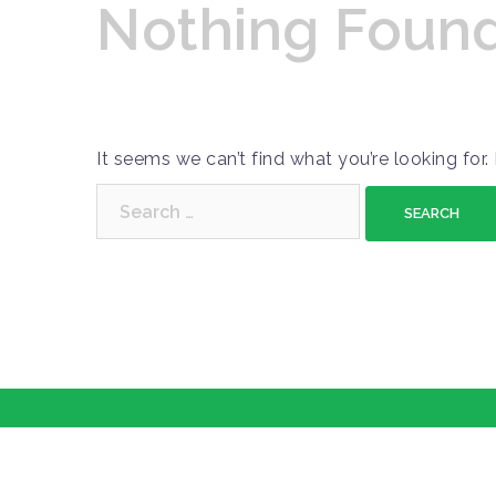
Nothing Foun
It seems we can’t find what you’re looking for
S
e
a
r
c
h
f
o
r
: