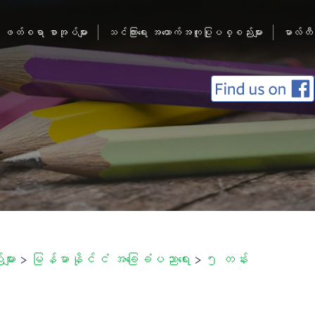
ဖတ်စရာ စာအုပ်များ
သင်ကြားရေး အထောက်အကူပြုပစ္စည်းများ
မာလ်တီ
ျား
>
မြန်မာနိုင်ငံ အခြေခံပညာရေး
>
၅ တန်း