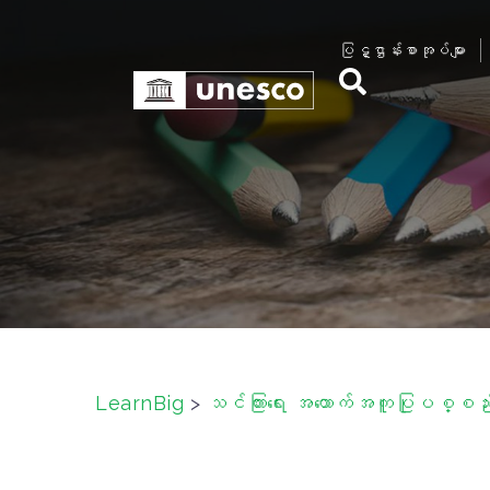
S
k
ပြဋ္ဌာန်းစာအုပ်များ
i
p
t
o
c
o
n
t
e
n
t
LearnBig
>
သင်ကြားရေး အထောက်အကူပြုပစ္စည်းမ