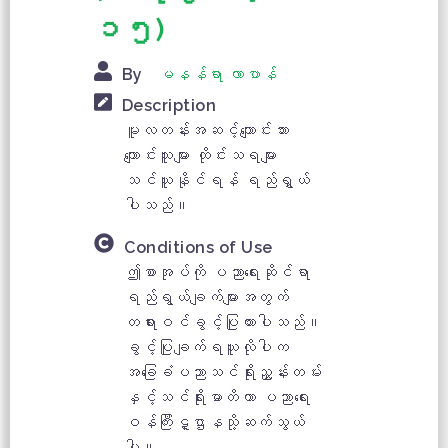
၁၅)
By
မနန်ရာ လာပာန်
Description
မူလတန်းအဆင့်ကျောင်းသား
ကျောင်းသူများ ထိုင်းသရများ
သင်ယူနိုင်ရန် ရည်ရွှယ်
ပါသည်။
Conditions of Use
ဤစာအုပ်ကို ပညာရေးဆိုင်ရာ
ရည်ရွယ်ချက်များအတွက်
တရားဝင်ခွင့်ပြုထားပါသည်။
ခွင့်ပြုချက်ရယူလိုပါက
အခြေခံပညာသင်ရိုးညွှန်းတမ်း
နှင့်သင်ရိုးမာတိကာ ပညာရေး
ဝန်ကြီးဋ္ဌာနသို့ဆက်သွယ်
ပါ။