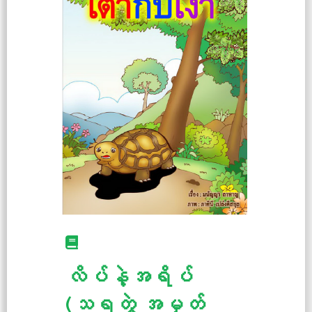
လိပ်နဲ့အရိပ်
(သရတွဲ အမှတ်