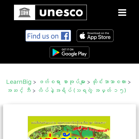
S
k
i
p
t
o
c
LearnBig
>
ဖတ်စရာ စာအုပ်များ
>
ထိုင်းဘာသာစကား
>
o
အဆင့် ဘီ
>
လိပ်နဲ့အရိပ် (သရတွဲ အမှတ် ၁၅)
n
t
e
n
t