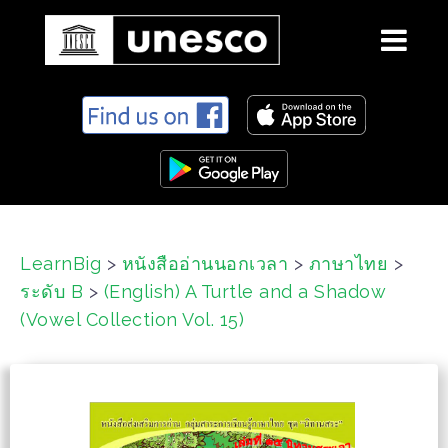
S
k
i
p
t
o
c
LearnBig
>
หนังสืออ่านนอกเวลา
>
ภาษาไทย
>
o
ระดับ B
>
(English) A Turtle and a Shadow
n
t
(Vowel Collection Vol. 15)
e
n
t