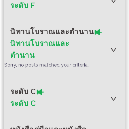
ระวัง
beneath the
ฮีโร่ของฉันคือเธอ
ราชาสิงโต
ระดับ F
ground and flying
(Myanmar version)
to the sky
นิทานโบราณและตำนาน
Author :สมาชิกวิชาการ สมาชิก
(English) Nature of
นิทานโบราณและ
NGO; สมาชิก EXCEL
Author :เขียนโดย Metanonia และ
เพื่อนบ้านที่น่าสงสัย
Author :UNICEF, MoEA, คณะ
adolescent boys
Author :เขียนโดย Metanonia และ
Unicef ​​Myanmar
กรรมการภาษาและวัฒนธรรมอิน
ตำนาน
Unicef ​​Myanmar
ธาร์
ฮีโร่ของฉันคือคุณ
Sorry, no posts matched your criteria.
ฮีโร่ของฉันคือคุณ
ทุกคนจะได้สนุก
ระดับ C
ระดับ C
Author :สมาชิก NGO / สมาชิก