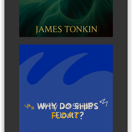
Author :Anika Wah
Why Do Ships
Float?