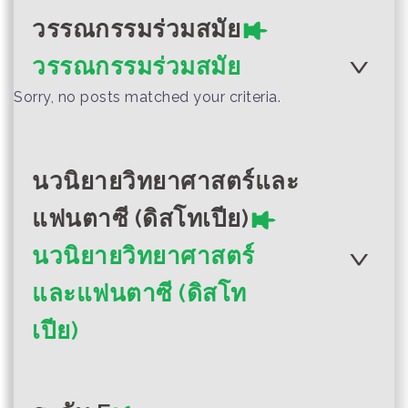
(English) Ants are
นอกโรงเรียน
hand with empathy
วรรณกรรมร่วมสมัย
not happy
อย่าเป็นเหมือนฉัน
วรรณกรรมร่วมสมัย
Author :การดูแลตนเองสำหรับเด็ก
Sorry, no posts matched your criteria.
นอกโรงเรียน
คู่มือการดูแล
Author :UNICEF และ USAID
ครอบครัวใน
อย่าเป็นเหมือนฉัน
สถานการณ์การแพร่
นวนิยายวิทยาศาสตร์และ
ระบาดของโควิด-19
แฟนตาซี (ดิสโทเปีย)
(...
(English) Happy
นวนิยายวิทยาศาสตร์
Thingyan
และแฟนตาซี (ดิสโท
เปีย)
Author :เอ เนียง โม, ซี ทู สเว
Author :เย' เย'
นกฉลาด (เลือดสีทอง)
เล่มที่ 45 ครั้งที่ 7
ฟีบี้ยิ้ม