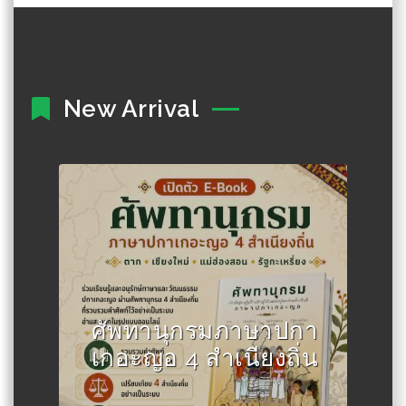
New Arrival
Author :ผศ.ดร.สุวิชาน พัฒนาไพร
วัลย์, สงกรานต์ หทัยภัสสร, โพดา
ดุจเทียนทวี
ศัพทานุกรมภาษาปกา
เกอะญอ 4 สําเนียงถิ่น