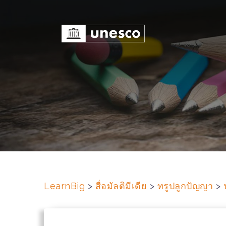
S
k
i
p
t
o
c
o
n
t
e
n
t
LearnBig
>
สื่อมัลติมีเดีย
>
ทรูปลูกปัญญา
>