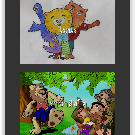
Author :ซู มยัต เต
ไม่นะ
Author :Tha Toe Shaw
ราชาสิงโต