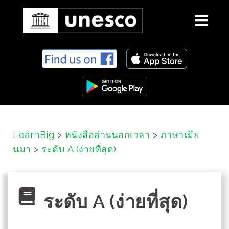
S
k
i
p
t
o
c
LearnBig
>
หนังสืออ่านนอกเวลา
>
ภาษาเมีย
o
นมา
>
ระดับ A (ง่ายที่สุด)
n
t
e
n
ระดับ A (ง่ายที่สุด)
t