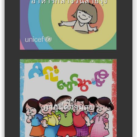
อาหารกลางวันสายรุ้ง
Author :ดาวเคียงอู (บ้านเด็กก่อน
วัยเรียน)
กากูมีความสุข