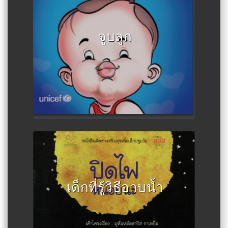
จูบลูก
Author :MOHS, MoE, MoSWRR,
UNICEF
เด็กที่รู้วิธีอาบน้ำ