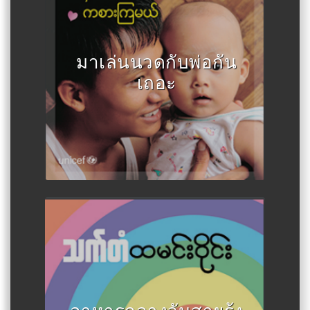
มาเล่นนวดกับพ่อกัน
เถอะ
Author :เขียนโดย MOHS, MoE,
MoSWRR, UNICEF