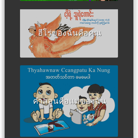
Author :เขียนโดย Metanonia และ
Unicef ​​Myanmar
ฮีโร่ของฉันคือคุณ
Author :เขียนโดย Zotong
University of Literature and
Culture, UNICEF
คำสอนคือแม่ของฉัน