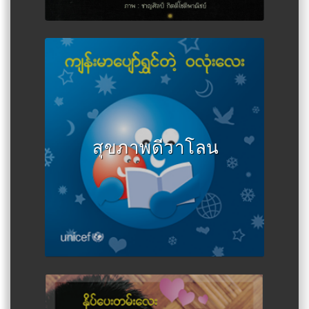
Author :MOHS, MoE, MoSWRR,
UNICEF
สุขภาพดีวาโลน
Author :U Aung Thein Kyaw (ซู
โดนิน)