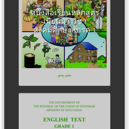
Author :กระทรวงศึกษาธิการเมีย
นมา
หนังสือเรียนหลักสูตร
เมียนมา วิชา
สังคมศึกษา เกรด 1