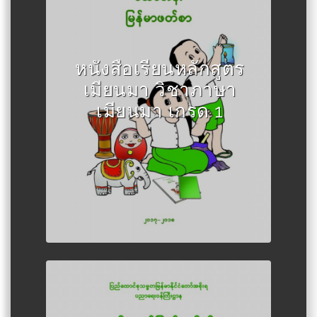
Author :กระทรวงศึกษาธิการเมีย
นมา
หนังสือเรียนหลักสูตร
เมียนมา วิชาภาษา
เมียนมา เกรด 1