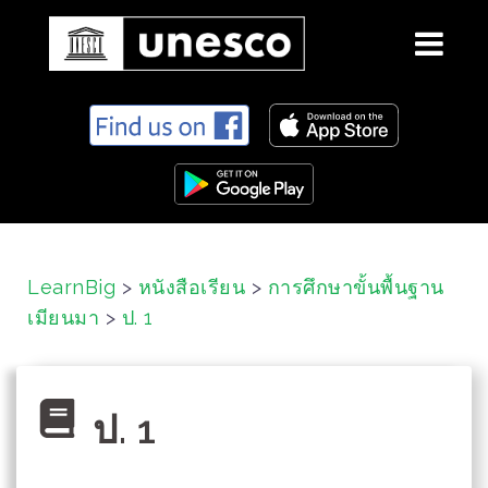
S
k
i
p
t
o
c
LearnBig
>
หนังสือเรียน
>
การศึกษาขั้นพื้นฐาน
o
เมียนมา
>
ป. 1
n
t
e
n
ป. 1
t