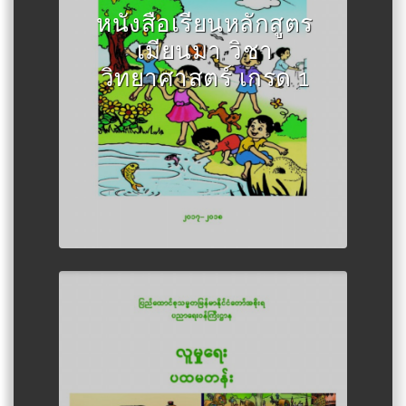
นมา
หนังสือเรียนหลักสูตร
เมียนมา วิชา
วิทยาศาสตร์ เกรด 1