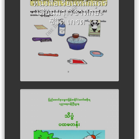
นมา
หนังสือเรียนหลักสูตร
เมียนมา วิชาทักษะ
ชีวิต เกรด 1
Author :กระทรวงศึกษาธิการเมีย