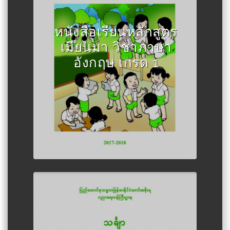
Author :กระทรวงศึกษาธิการเมีย
นมา
หนังสือเรียนหลักสูตร
เมียนมา วิชาภาษา
อังกฤษ เกรด 1