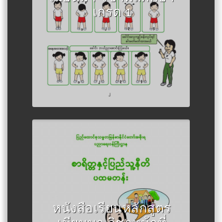
เกรด 1
Author :กระทรวงศึกษาธิการเมีย
หนังสือเรียนหลักสูตร
นมา