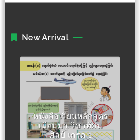
New Arrival
Author :กระทรวงศึกษาธิการเมีย
นมา
หนังสือเรียนหลักสูตร
เมียนมา วิชาทัศน
ศิลป์ เกรด 1