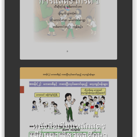
การแสดง เกรด 1
Author :กระทรวงศึกษาธิการเมีย
นมา
หนังสือเรียนหลักสูตร
เมียนมา วิชาพลศึกษา