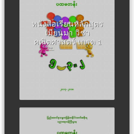
Author :กระทรวงศึกษาธิการเมีย
นมา
หนังสือเรียนหลักสูตร
เมียนมา วิชา
คณิตศาสตร์ เกรด 1