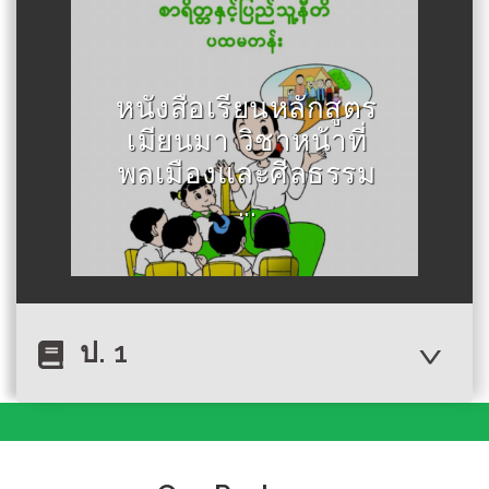
Author :กระทรวงศึกษาธิการเมีย
หนังสือเรียนหลักสูตร
นมา
เมียนมา วิชาหน้าที่
พลเมืองและศีลธรรม
...
ป. 1