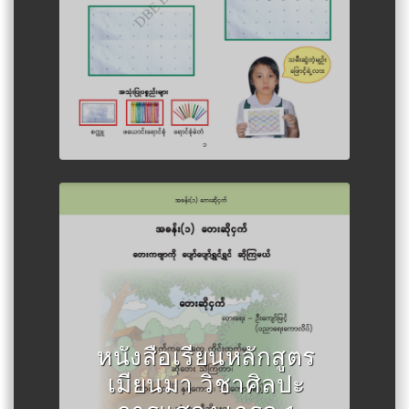
Author :กระทรวงศึกษาธิการเมีย
นมา
หนังสือเรียนหลักสูตร
เมียนมา วิชาศิลปะ