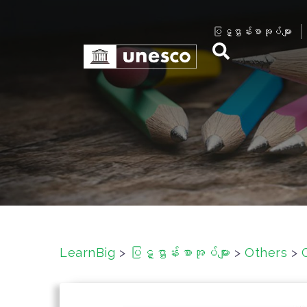
S
k
ပြဋ္ဌာန်းစာအုပ်များ
i
p
t
o
c
o
n
t
e
n
t
LearnBig
>
ပြဋ္ဌာန်းစာအုပ်များ
>
Others
>