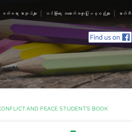
ဖတ်စရာ စာအုပ်များ
သင်ကြားရေး အထောက်အကူပြုပစ္စည်းများ
မာလ်တီ
CONFLICT AND PEACE STUDENT’S BOOK