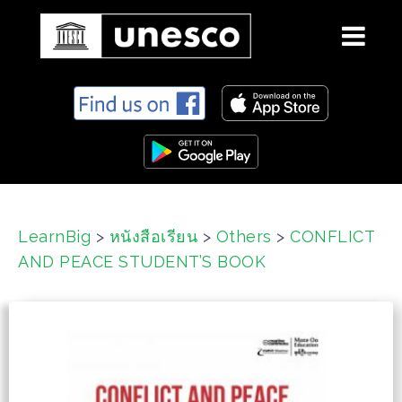
S
k
i
p
t
o
c
LearnBig
>
หนังสือเรียน
>
Others
>
CONFLICT
o
AND PEACE STUDENT’S BOOK
n
t
e
n
t