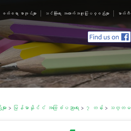
ဖတ်စရာ စာအုပ်များ
သင်ကြားရေး အထောက်အကူပြုပစ္စည်းများ
မာလ်တီ
ျား
>
မြန်မာနိုင်ငံ အခြေခံပညာရေး
>
၇ တန်း
>
သတ္တမတန်