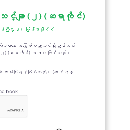
်္ချာ (၂) (ဆရာကိုင်)
်ကြီးဌာန၊ မြန်မာနိုင်ငံ
ဝေထားသော အခြေခံပညာသင်ရိုးညွှန်းတမ်း
၂) (ဆရာကိုင်) စာအုပ် ဖြစ်သည်။
 အသုံးပြုရန်ဖြစ်သည်။ (ရောင်းရန်
oad book