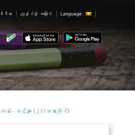
မီဒီယာ
ကျွန်ုပ်တို့ အကြောင်း
Language:
း- သင်္ချာ (၂) (ဆရာကိုင်)