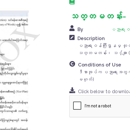
သတ္တမတန်း- သင
By
ပညာရေးဝန
Description
ပညာရေးဝန်ကြီးဌာနမှ ထုတ်
သတ္တမတန်း၊ သင်္ချာ (
Conditions of Use
ဒီစာအုပ်က ပညာရေးအတွက်
မဟုတ်)
Click below to downl