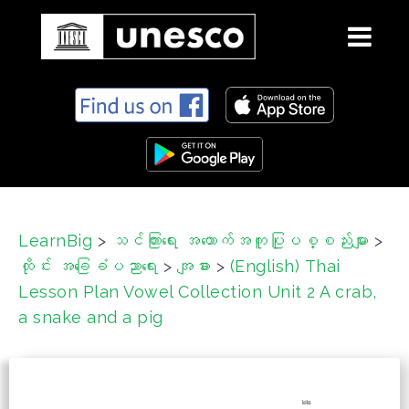
S
k
i
p
t
o
c
LearnBig
>
သင်ကြားရေး အထောက်အကူပြုပစ္စည်းများ
>
o
ထိုင်း အခြေခံပညာရေး
>
အျခား
>
(English) Thai
n
t
Lesson Plan Vowel Collection Unit 2 A crab,
e
a snake and a pig
n
t