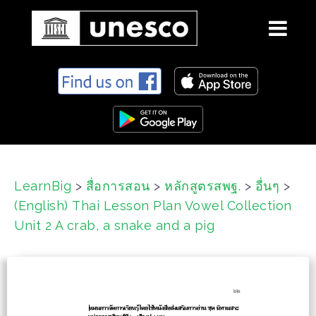
S
k
i
p
t
o
c
LearnBig
>
สื่อการสอน
>
หลักสูตรสพฐ.
>
อื่นๆ
>
o
(English) Thai Lesson Plan Vowel Collection
n
t
Unit 2 A crab, a snake and a pig
e
n
t