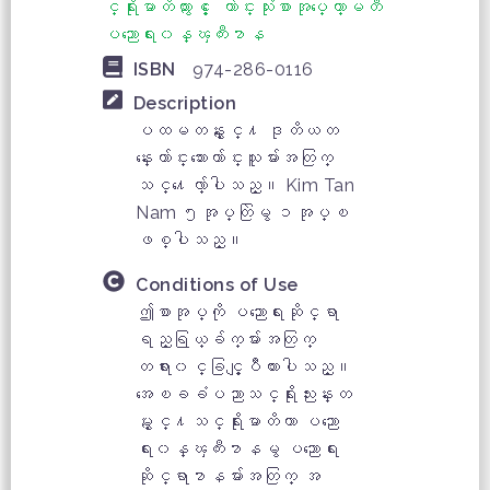
င္ရုိးမာတိကာႏွင့္ ေက်ာင္းသံုးစာအုပ္ေကာ္မတီ
ပညာေရး၀န္ၾကီး႒ာန
ISBN
974-286-0116
Description
ပထမတန္းႏွွင္႔ ဒုတိယတ
န္းေက်ာင္းသားေက်ာင္းသူမ်ားအတြက္
သင္႔ေလ်ာ္ပါသည္။ Kim Tan
Nam ၅အုပ္တြဲမွ ၁အုပ္ၿ
ဖစ္ပါသည္။
Conditions of Use
ဤစာအုပ္ကို ပညာေရးဆိုင္ရာ
ရည္ရြယ္ခ်က္မ်ားအတြက္
တရား၀င္ခြင့္ျပဳထားပါသည္။
အေၿခခံပညာသင္ရုိးညႊန္းတ
မ္းႏွင္႔သင္ရုိးမာတိကာ ပညာေ
ရး၀န္ၾကီး႒ာနမွ ပညာေရး
ဆုိင္ရာ႒ာနမ်ားအတြက္ အ