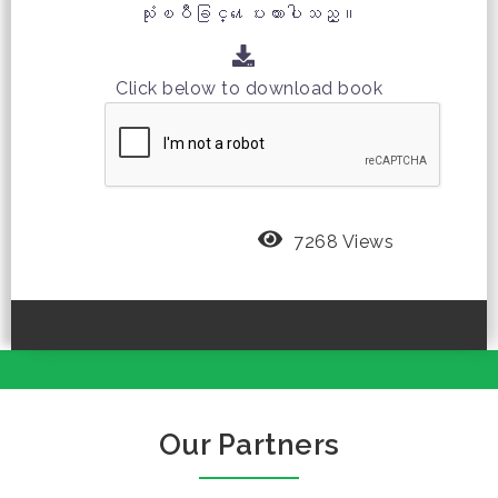
သံုးၿပဳခြင္႔ေပးထားပါသည္။
Click below to download book
7268 Views
Our Partners