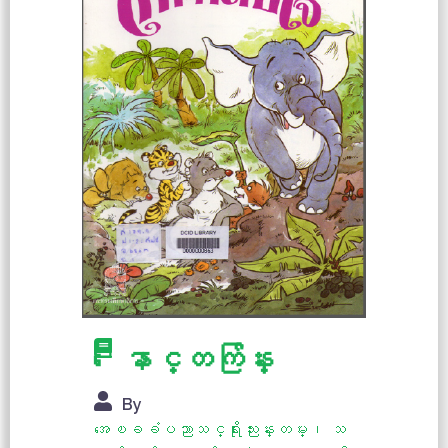
ေနာင္တက်ြန္း
By
အေၿခခံပညာသင္ရုိးညႊန္းတမ္း၊ သ