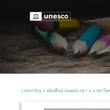
S
k
i
p
t
o
c
o
n
t
e
n
t
LearnBig
>
หนังสืออ่านนอกเวลา
>
ภาษาไท