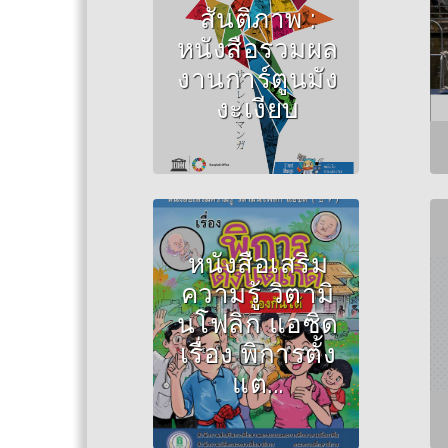
Ussavasodhi,
สันติภาพ :
Santibhap ภาพ
หนังสือรวมผล
การ์ตูนโดย ศิลปินผู้เข้า
งานการ์ตูนมัง
ร่วมประกวดในงาน
งะเงียบ
SILENT MANGA
AUDITION® ครั้งที่ 13
หนังสือเสริม
Author :สุรพงษ์ มั่นมะ
ความรู้ วิตามิ
โน
นโฟลิก แอซิด
เรื่อง พิการตั้ง
แต...