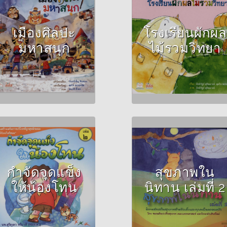
Author :จันทร์เพ็ญ
ยามาตย์ , สุดใจ พรหม
สินสอด , สุดใจ พรหม
เกิด
เกิด
เมืองศิลปะ
โรงเรียนผักผล
มหาสนุก
ไม้รวมวิทยา
Author :ชมรมศิลปะ
เพื่อสุขภาพ คณะ
Author :นพ.สุริยเดว
แพทยศาสตร์
ทรีปาตี (หมอเดว)
มหาวิทยาลัยเชียงใหม่
กำจัดจุดแข็ง
สุขภาพใน
ให้น้องโทน
นิทาน เล่มที่ 2