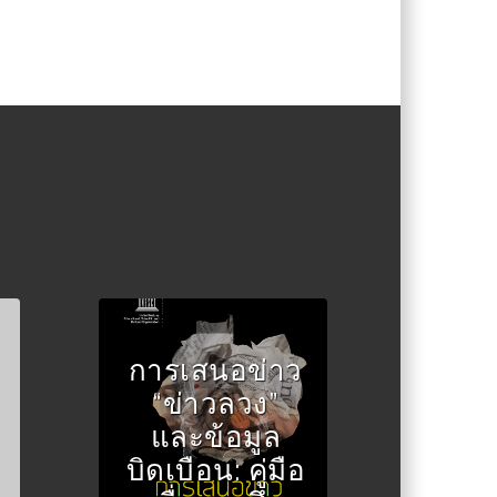
การเสนอข่าว
Author :องค์การยูเนส
โก
“ข่าวลวง”
และข้อมูล
บิดเบือน: คู่มือ