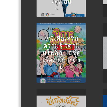
งะเงียบ
SILENT MANGA
AUDITION® ครั้งที่ 13
หนังสือเสริม
Author :สุรพงษ์ มั่นมะ
ความรู้ วิตามิ
โน
นโฟลิก แอซิด
เรื่อง พิการตั้ง
แต...
Author :ครูชีวัน