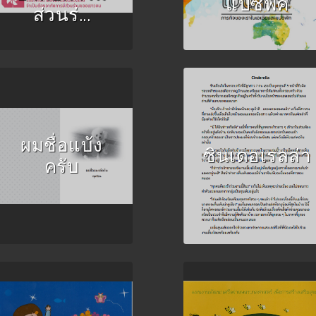
แปซิฟิค
ส่วนร่...
Author :พุดซ้อน
Author :อารยา ตำบัน
ผมชื่อแบ้ง
ซินเดอเรลล่า
ครับ
Author :จิรวรรณ แท่น
Author :วินัดดา ทอง
วัฒนกุล