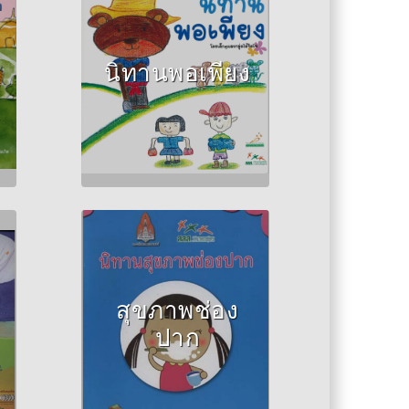
Author :กลุ่มไม้ขีดไฟ
นิทานพอเพียง
Author :ประทุมมา ทา
แดง หัวหน้าโครงการ
สุขภาพช่อง
ผู้จัดทำหนังสือนิทาน
ปาก