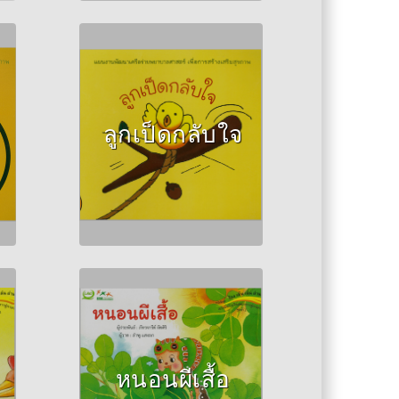
Author :วินัดดา ทอง
ปลิว
ลูกเป็ดกลับใจ
Author :ภัทรจารีย์ อัย
สิริ
หนอนผีเสื้อ