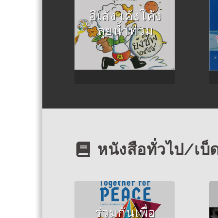
อีเล้ง เค้งโค้ง
ลุยน้ำท่วม
หนังสือทั่วไป/เบ็
Author :Walden
Schertz, Jeremy
ร่วมกันเพื่อ
Clay and