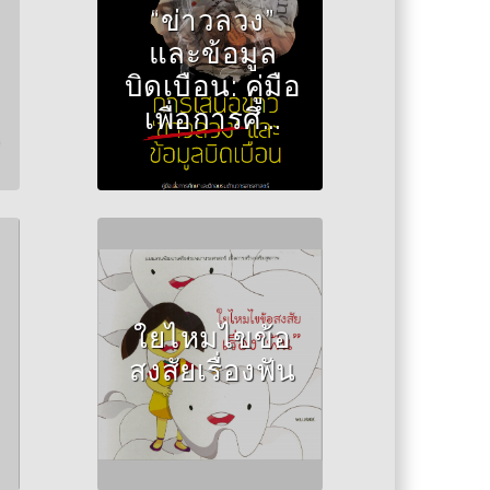
โก
“ข่าวลวง”
และข้อมูล
บิดเบือน: คู่มือ
เพื่อการศึ...
Author :จิรวรรณ แท่น
วัฒนกุล
ใยไหมไขข้อ
สงสัยเรื่องฟัน