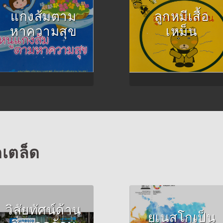
ปลิว
แกงส้มตาม
ลูกหมีเสื้อ
หาความสุข
เหม็น
ดเตล็ด
Author :UNESCO
วิสัยทัศน์ด้าน
ยูเนสโกเป็น
and UNICEF