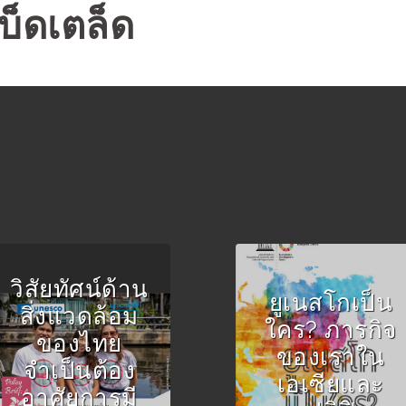
บ็ดเตล็ด
Author :UNESCO
วิสัยทัศน์ด้าน
ยูเนสโกเป็น
and UNICEF
สิ่งแวดล้อม
Author :UNESCO
ใคร? ภารกิจ
Bangkok
ของไทย
ของเราใน
จำเป็นต้อง
เอเซียและ
อาศัยการมี