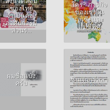
สิ่งแวดล้อม
Author :UNESCO
ใคร? ภารกิจ
Bangkok
ของไทย
ของเราใน
จำเป็นต้อง
เอเซียและ
อาศัยการมี
แปซิฟิค
ส่วนร่...
Author :พุดซ้อน
Author :อารยา ตำบัน
ผมชื่อแบ้ง
ซินเดอเรลล่า
ครับ