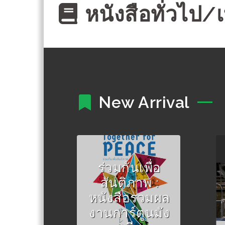
หนังสือทั่วไป/เ
New Arrival
Author :Walden
Schertz, Jeremy
ร่วมกันเพื่อ
Clay and
Ussavasodhi,
สันติภาพ :
Santibhap ภาพ
หนังสือรวมผล
การ์ตูนโดย ศิลปินผู้เข้า
งานการ์ตูนมัง
ร่วมประกวดในงาน