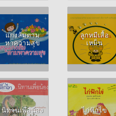
Author :จิรวรรณ แท่น
Author :วินัดดา ทอง
วัฒนกุล
ปลิว
แกงส้มตาม
ลูกหมีเสื้อ
หาความสุข
เหม็น
Author :ศักดิ์สิริ มีสม
Author :ปิยพร
สืบ
เศรษฐศิริไพบูรณ์
นิทานเพื่อน้อง
ไก่ฟักไข่