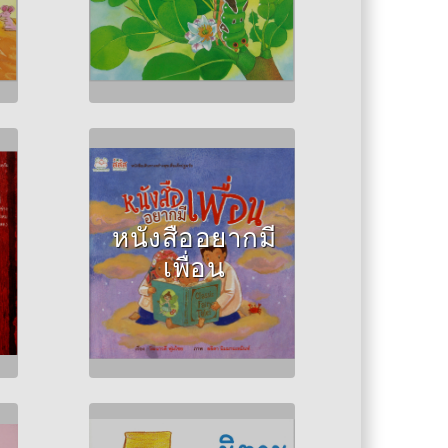
Author :วัฒนาวดี พุ่ม
ไชย
หนังสืออยากมี
เพื่อน