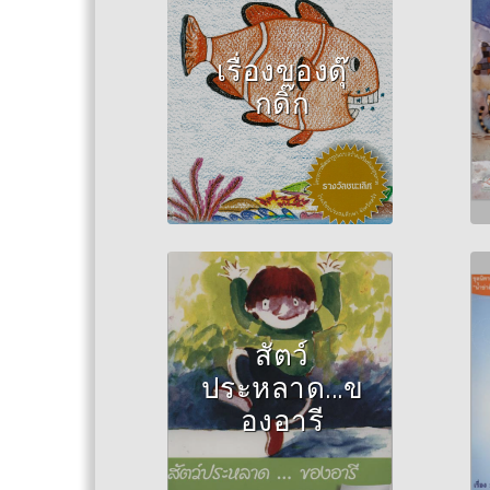
สาธารณสุข สำนักงาน
สาธารณสุขจังหวัด
ตรัง
เรื่องของดุ๊
กดิ๊ก
Author :คณะ
กรรมการศูนย์ส่งเสริม
และพัฒนาพลังแผ่นดิน
เชิงคุณธรรม
สัตว์
ประหลาด...ข
องอารี