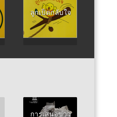
ปลิว
ลูกเป็ดกลับใจ
การเสนอข่าว
Author :องค์การยูเนส