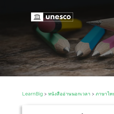
S
k
i
p
t
o
c
o
n
t
e
n
t
LearnBig
>
หนังสืออ่านนอกเวลา
>
ภาษาไท