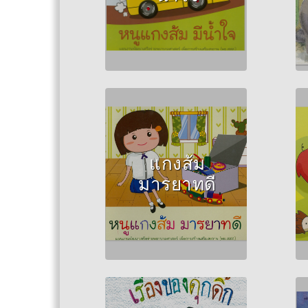
Author :วินัดดา ทอง
ปลิว
แกงส้ม
มารยาทดี
Author :งานทันต