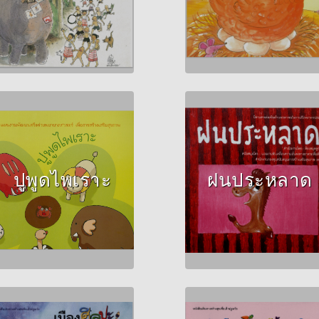
Author :ลัดดา สงกระ
สินธ์
Author :วินัดดา ทอง
ปลิว
ปูพูดไพเราะ
ฝนประหลาด
Author :อิทธิวัฐก์ สุริ