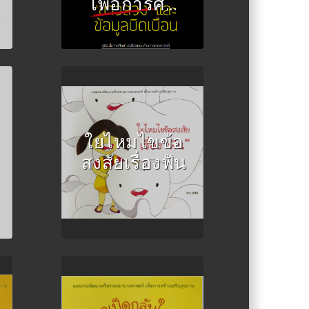
เพื่อการศึ...
Author :จิรวรรณ แท่น
วัฒนกุล
ใยไหมไขข้อ
สงสัยเรื่องฟัน
Author :วินัดดา ทอง