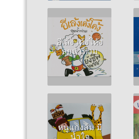
Author :ครูชีวัน
อีเล้ง เค้งโค้ง
ลุยน้ำท่วม
Author :วินัดดา ทอง
ปลิว
หนูแกงส้ม มี
น้ำใจ