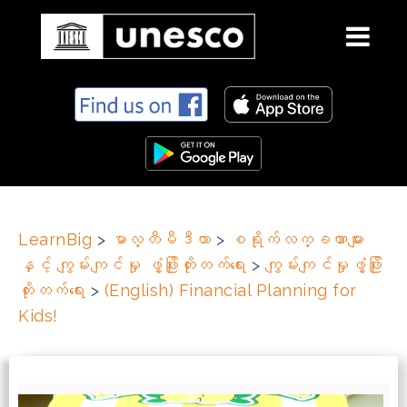
S
k
i
p
t
o
c
LearnBig
>
မာလ္တီမီဒီယာ
>
စရိုက်လက္ခဏာများ
o
နှင့် ကျွမ်းကျင်မှု ဖွံ့ဖြိုးတိုးတက်ရေး
>
ကျွမ်းကျင်မှုဖွံ့ဖြိုး
n
t
တိုးတက်ရေး
>
(English) Financial Planning for
e
Kids!
n
t