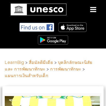
S
k
i
p
t
o
c
LearnBig
>
สื่อมัลติมีเดีย
>
บุคลิกลักษณะนิสัย
o
และ การพัฒนาทักษะ
>
การพัฒนาทักษะ
>
n
t
แผนการเงินสำหรับเด็ก
e
n
t