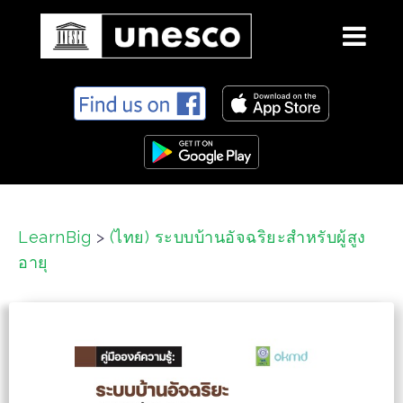
S
k
i
p
t
o
c
LearnBig
>
(ไทย) ระบบบ้านอัจฉริยะสำหรับผู้สูง
o
อายุ
n
t
e
n
t