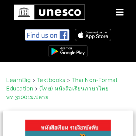
S
k
i
p
t
o
c
LearnBig
>
Textbooks
>
Thai Non-Formal
o
Education
>
(ไทย) หนังสือเรียนภาษาไทย
n
t
พท.31001ม.ปลาย
e
n
t