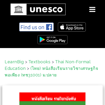
S
k
i
p
t
o
c
LearnBig
>
Textbooks
>
Thai Non-Formal
o
Education
>
(ไทย) หนังสือเรียนรายวิชาเศรษฐกิจ
n
t
พอเพียง (ทช31001) ม.ปลาย
e
n
t