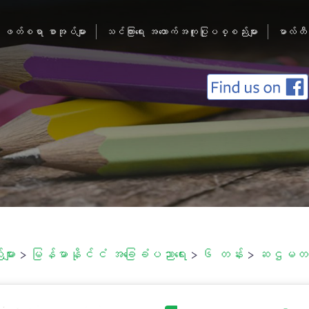
ဖတ်စရာ စာအုပ်များ
သင်ကြားရေး အထောက်အကူပြုပစ္စည်းများ
မာလ်တီ
ျား
>
မြန်မာနိုင်ငံ အခြေခံပညာရေး
>
၆ တန်း
>
ဆဌမတန်း-