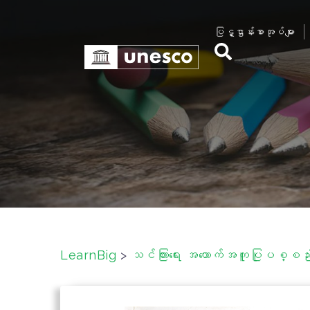
S
k
ပြဋ္ဌာန်းစာအုပ်များ
i
p
t
o
c
o
n
t
e
n
t
LearnBig
>
သင်ကြားရေး အထောက်အကူပြုပစ္စည်းမ