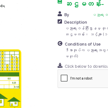
ဆဌမတန်း- သင
By
ပညာရေးဝန
Description
ပညာရေးဝန်ကြီးဌာနမှ ထုတ်
ဆဌမတန်း၊ သင်္ချာ (၁)
Conditions of Use
ဒီစာအုပ်က ပညာရေးအတွက်
မဟုတ်)
Click below to downl