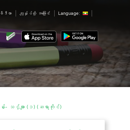
မီဒီယာ
ကျွန်ုပ်တို့ အကြောင်း
Language:
 သင်္ချာ (၁) (ဆရာကိုင်)