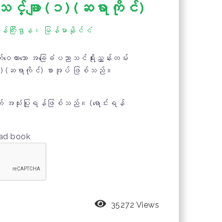
်္ချာ (၁) (ဆရာကိုင်)
်ကြီးဌာန၊ မြန်မာနိုင်ငံ
ဝေထားသော အခြေခံပညာသင်ရိုးညွှန်းတမ်း
 (ဆရာကိုင်) စာအုပ် ဖြစ်သည်။
 အသုံးပြုရန်ဖြစ်သည်။ (ရောင်းရန်
oad book
35272 Views