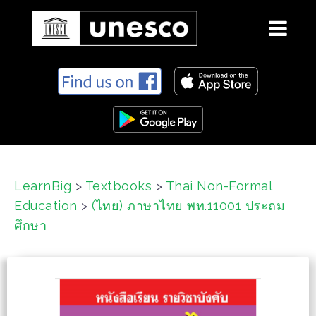
S
k
i
p
t
o
c
LearnBig
>
Textbooks
>
Thai Non-Formal
o
Education
>
(ไทย) ภาษาไทย พท.11001 ประถม
n
t
ศึกษา
e
n
t