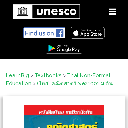
S
k
i
p
t
o
c
LearnBig
>
Textbooks
>
Thai Non-Formal
o
Education
>
(ไทย) คณิตศาตร์ พค21001 ม.ต้น
n
t
e
n
t