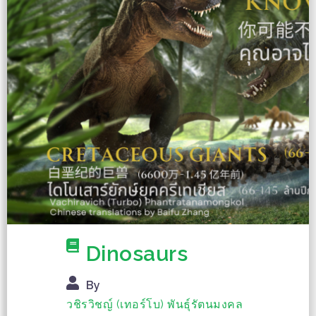
Dinosaurs
By
วชิรวิชญ์ (เทอร์โบ) พันธุ์รัตนมงคล