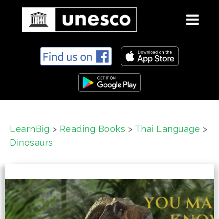
S
k
i
p
t
o
c
LearnBig
>
Reading Books
>
Thai Language
>
o
Dinosaurs
n
t
e
n
t