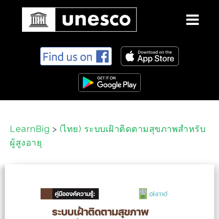
S
k
i
p
t
o
c
LearnBig
>
(ไทย) ระบบเฝ้าติดตามสุขภาพสำหรับ
o
ผู้สูงอายุ
n
t
e
n
t