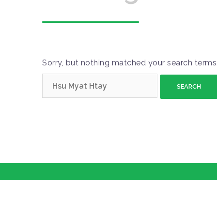
Sorry, but nothing matched your search terms.
S
e
a
r
c
h
f
o
r
: