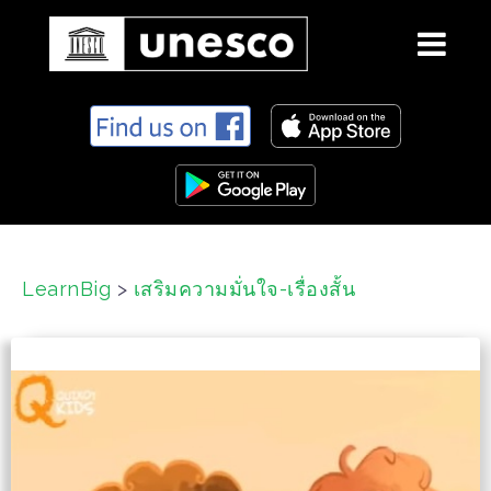
S
k
i
p
t
o
c
LearnBig
>
เสริมความมั่นใจ-เรื่องสั้น
o
n
t
e
n
t