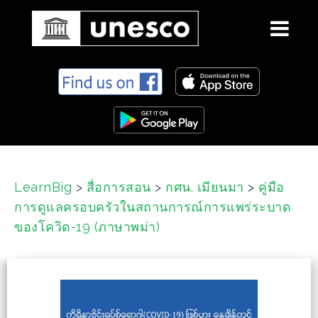
S
k
i
p
t
o
c
LearnBig
>
สื่อการสอน
>
กศน. เมียนมา
>
คู่มือ
o
การดูแลครอบครัวในสถานการณ์การแพร่ระบาด
n
t
ของโควิด-19 (ภาษาพม่า)
e
n
t