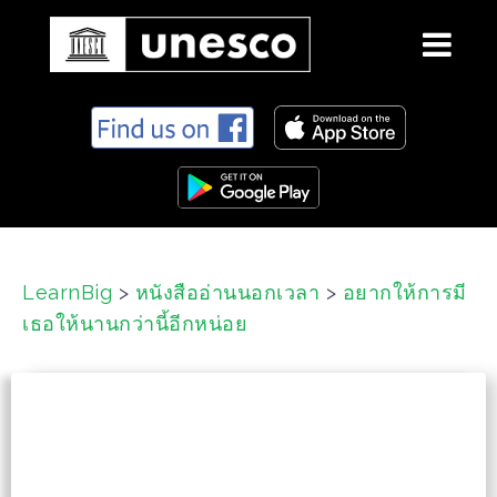
S
k
i
p
t
o
c
LearnBig
>
หนังสืออ่านนอกเวลา
>
อยากให้การมี
o
เธอให้นานกว่านี้อีกหน่อย
n
t
e
n
t