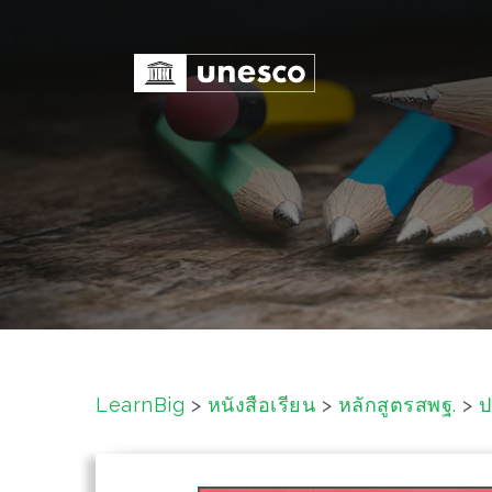
S
k
i
p
t
o
c
o
n
t
e
n
t
LearnBig
>
หนังสือเรียน
>
หลักสูตรสพฐ.
>
ป