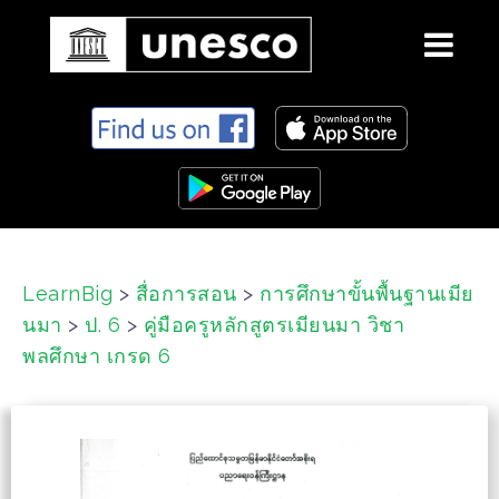
S
k
i
p
t
o
c
LearnBig
>
สื่อการสอน
>
การศึกษาขั้นพื้นฐานเมีย
o
นมา
>
ป. 6
>
คู่มือครูหลักสูตรเมียนมา วิชา
n
t
พลศึกษา เกรด 6
e
n
t